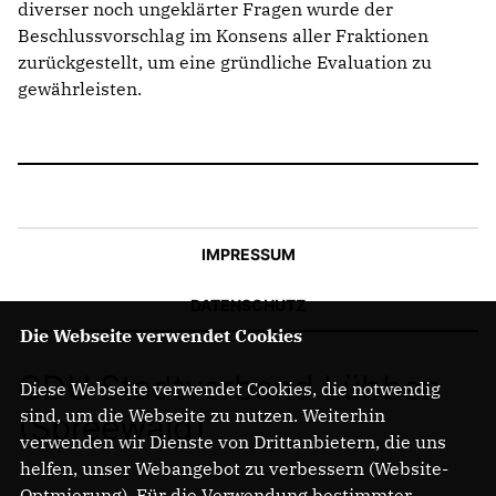
diverser noch ungeklärter Fragen wurde der
Beschlussvorschlag im Konsens aller Fraktionen
zurückgestellt, um eine gründliche Evaluation zu
gewährleisten.
IMPRESSUM
DATENSCHUTZ
Die Webseite verwendet Cookies
CDU Stadtverband Lübben
Diese Webseite verwendet Cookies, die notwendig
sind, um die Webseite zu nutzen. Weiterhin
(Spreewald)
verwenden wir Dienste von Drittanbietern, die uns
helfen, unser Webangebot zu verbessern (Website-
Optmierung). Für die Verwendung bestimmter