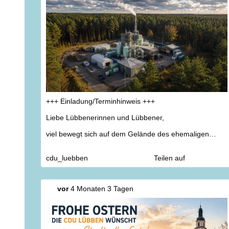
+++ Einladung/Terminhinweis +++
Liebe Lübbenerinnen und Lübbener,
viel bewegt sich auf dem Gelände des ehemaligen
Spreewerks. Doch was passiert dort konkret? Kann der
Mittelstand von der Ansiedlung profitieren? Und welche
cdu_luebben
Teilen auf
Herausforderungen kommen eventuell auf die Stadt
Lübben zu? Dies wollen wir gemeinsam erfahren und
haben vom Spreewerk Lübben Delaborierung GmbH,
Herrn Mehlhorn eingeladen, der gern konkretere
vor
4 Monaten 3 Tagen
Einblicke gewährt.
Seien Sie herzlich willkommen am
Donnerstag, den 09.Juli, um 18:00 Uhr