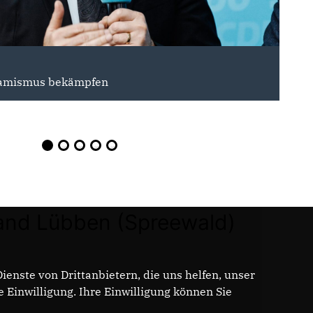
14.03.2026
31.
lamismus bekämpfen
CDU-Mitglieder s
Kars
and Lübben (Spreewald)
enste von Drittanbietern, die uns helfen, unser
Einwilligung. Ihre Einwilligung können Sie