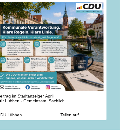
nd junge Menschen attraktiv gestalten.
as sind keine einfachen Wege. Aber wir sind
berzeugt: Wenn wir zusammenhalten, wenn wir
uhören und gemeinsam anpacken, kann Lübben
achsen ? mit Zuversicht und mit Herz.
ie Botschaft von Ostern gibt uns dafür Kraft: Hoffnung
rneuert. Gemeinschaft trägt. Zukunft entsteht.
ir wünschen Ihnen und Ihren Familien ein gesegnetes
sterfest, erholsame Tage und viele schöne Momente!
erzlichst
hre CDU Lübben
eitrag im Stadtanzeiger April
ür Lübben - Gemeinsam. Sachlich.
DU Lübben
Teilen auf