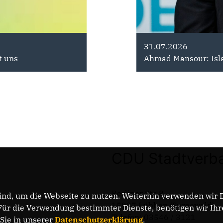
29.06.2026
31.07.2026
t uns
utschland steht zusammen
100 Tage Arbeit für Brandenburg
Ahmad Mansour: Is
CDU Stadtverb
Berliner Str. 8
nd, um die Webseite zu nutzen. Weiterhin verwenden wir Di
15907 Lübben (Spreewald)
r die Verwendung bestimmter Dienste, benötigen wir Ihre 
Telefon: 03546 / 3121
 Sie in unserer
Datenschutzerklärung
.