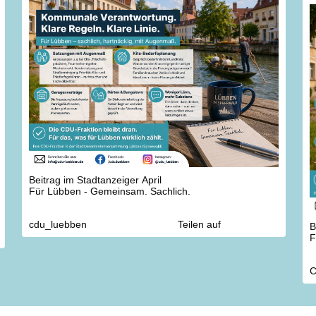
Spielbergstraße 3 in 15907 Lübben
u
im Café Lange.
D
ü
z
w
D
e
W
O
H
I
Beitrag im Stadtanzeiger April
Für Lübben - Gemeinsam. Sachlich.
cdu_luebben
Teilen auf
B
F
C