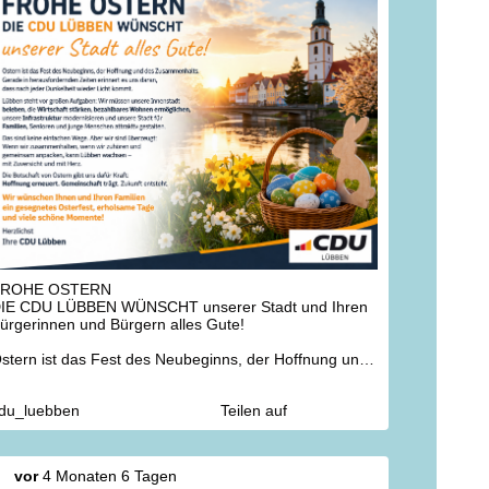
FROHE OSTERN
IE CDU LÜBBEN WÜNSCHT unserer Stadt und Ihren
ürgerinnen und Bürgern alles Gute!
stern ist das Fest des Neubeginns, der Hoffnung und
es Zusammenhalts. Gerade in herausfordernden
eiten erinnert es uns daran, dass nach jeder
du_luebben
Teilen auf
unkelheit wieder Licht kommt.
übben steht vor großen Aufgaben: Wir müssen unsere
nnenstadt beleben, die Wirtschaft stärken, bezahlbares
ohnen ermöglichen, unsere Infrastruktur
vor
4 Monaten 6 Tagen
odernisieren und unsere Stadt für Familien, Senioren