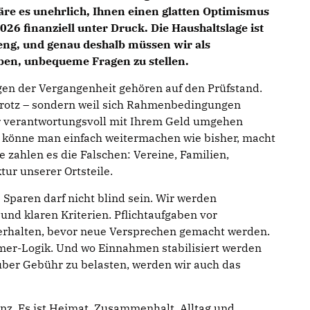
wäre es unehrlich, Ihnen einen glatten Optimismus
026 finanziell unter Druck. Die Haushaltslage ist
eng, und genau deshalb müssen wir als
ben, unbequeme Fragen zu stellen.
gen der Vergangenheit gehören auf den Prüfstand.
 Trotz – sondern weil sich Rahmenbedingungen
r verantwortungsvoll mit Ihrem Geld umgehen
s könne man einfach weitermachen wie bisher, macht
e zahlen es die Falschen: Vereine, Familien,
tur unserer Ortsteile.
: Sparen darf nicht blind sein. Wir werden
und klaren Kriterien. Pflichtaufgaben vor
 erhalten, bevor neue Versprechen gemacht werden.
mer-Logik. Und wo Einnahmen stabilisiert werden
ber Gebühr zu belasten, werden wir auch das
anz. Es ist Heimat, Zusammenhalt, Alltag und