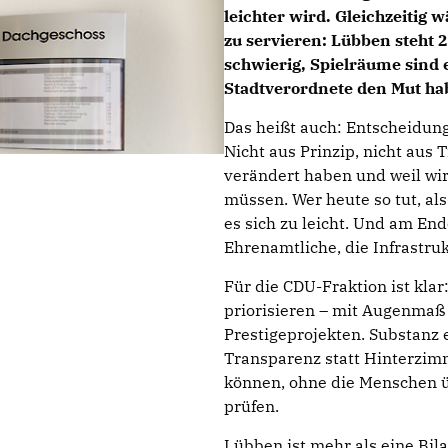
leichter wird. Gleichzeitig 
zu servieren: Lübben steht 2
schwierig, Spielräume sind 
Stadtverordnete den Mut ha
Das heißt auch: Entscheidun
Nicht aus Prinzip, nicht aus
verändert haben und weil wi
müssen. Wer heute so tut, al
es sich zu leicht. Und am End
Ehrenamtliche, die Infrastruk
Für die CDU-Fraktion ist klar
priorisieren – mit Augenmaß 
Prestigeprojekten. Substanz
Transparenz statt Hinterzim
können, ohne die Menschen ü
prüfen.
Lübben ist mehr als eine Bil